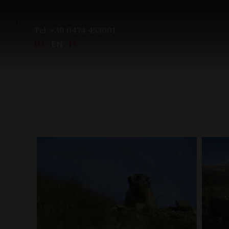
Tel. +39 0474 453001
DE
EN
IT