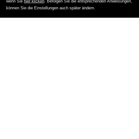
wenn Sie
hier klicken
. Befolgen Sie die entsprechenden Anweisungen,
BUCHEN
können Sie die Einstellungen auch später ändern.