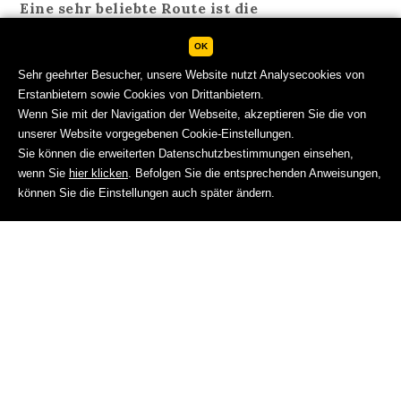
Eine sehr beliebte Route ist die
»Naturparkrunde«:
OK
Sehr geehrter Besucher, unsere Website nutzt Analysecookies von
Erstanbietern sowie Cookies von Drittanbietern.
Wenn Sie mit der Navigation der Webseite, akzeptieren Sie die von
unserer Website vorgegebenen Cookie-Einstellungen.
Sie können die erweiterten Datenschutzbestimmungen einsehen,
wenn Sie
hier klicken
. Befolgen Sie die entsprechenden Anweisungen,
BUCHEN
können Sie die Einstellungen auch später ändern.