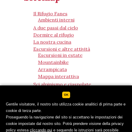
Il Rifugio Fanes
Ambienti interni
A due passi dal cielo
Dormire al rifugio
La nostra cucina
Escursioni e altre attività
Escursioni in estate
Mountainbike
Arrampicata
Mappa interattiva
Sci alpinismo e ciaspolate
Il Parco Naturale Fanes - Sennes
OK
- Braies
Prezzi e richiesta
Gentile visitatore, il nostro sito utilizza cookie analitici di prima parte e
Prezzi
cookie di terza parte.
Condizioni generali
Proseguendo la navigazione del sito si accettano le impostazioni dei
Richiesta
cookie impostate dal nostro sito. Potrà prendere visione della privacy
policy estesa
cliccando qui
e seguendo le istruzioni sarà possibile
Buono regalo